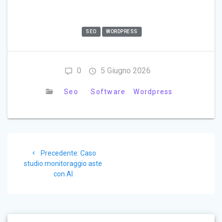
SEO
WORDPRESS
0
5 Giugno 2026
Seo
Software
Wordpress
Navigazione
Articolo
Precedente:
Caso
articoli
precedente:
studio monitoraggio aste
con AI