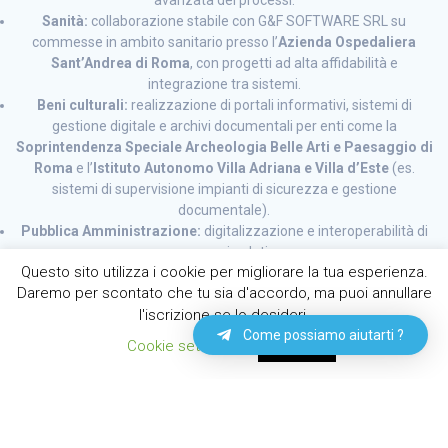
avanzata dei processi.
Sanità:
collaborazione stabile con G&F SOFTWARE SRL su
commesse in ambito sanitario presso l’
Azienda Ospedaliera
Sant’Andrea di Roma
, con progetti ad alta affidabilità e
integrazione tra sistemi.
Beni culturali:
realizzazione di portali informativi, sistemi di
gestione digitale e archivi documentali per enti come la
Soprintendenza Speciale Archeologia Belle Arti e Paesaggio di
Roma
e l’
Istituto Autonomo Villa Adriana e Villa d’Este
(es.
sistemi di supervisione impianti di sicurezza e gestione
documentale).
Pubblica Amministrazione:
digitalizzazione e interoperabilità di
processi e dati.
Questo sito utilizza i cookie per migliorare la tua esperienza.
Daremo per scontato che tu sia d'accordo, ma puoi annullare
Certificazione ISO
l'iscrizione se lo desideri.
Come possiamo aiutarti ?
Cookie settings
ACCETTA
9001:2015
La certificazione
ISO 9001:2015
, rilasciata da
AB Certification