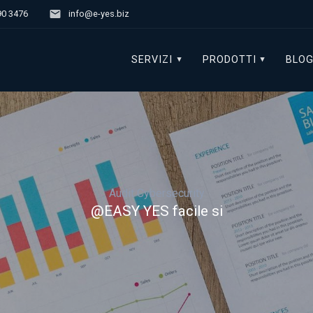
90 3476
info@e-yes.biz
SERVIZI
PRODOTTI
BLO
Audit Cybersecurity
@EASY YES facile si