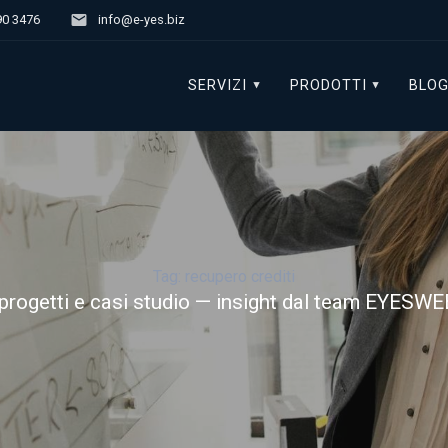
90 3476
info@e-yes.biz
SERVIZI
PRODOTTI
BLO
Tag:
recupero crediti
 progetti e casi studio — insight dal team EYES